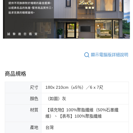
顯示電腦版詳細說明
商品規格
尺寸
180x 210cm（±5％）／6 x 7尺
顏色
（如圖）灰
材質
【填充物】100%聚脂纖維（50%石墨纖
維）、【表布】100%聚脂纖維
產地
台灣