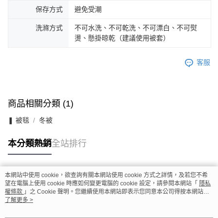
保存方式
避免受潮
洗滌方式
不可水洗、不可乾洗、不可漂白、不可熨
燙、懸掛晾乾（建議使用被套）
客服
商品相關分類 (1)
❚ 被毯
冬被
本分類熱銷
全站排行
本網站中使用 cookie，欲查詢有關本網站使用 cookie 方式之詳情，及若您不希
熱門標籤
望在電腦上使用 cookie 時應如何變更電腦的 cookie 設定，請參閱本網站「
隱私
權條款
」之 Cookie 聲明。您繼續使用本網站即表示您同意本公司得按本網站使
用條款之 Cookie 聲明使用 cookie。
了解更多 >