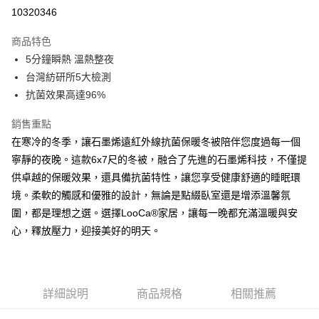
信用卡分期付款
10320346
3 期 0 利率 每期
NT$660
21家銀行
商品特色
合作金庫商業銀行
第一商業銀行
LINE Pay
5分鐘瞬熱 溫熱整夜
華南商業銀行
彰化商業銀行
台灣紡研所5大檢測
Apple Pay
上海商業儲蓄銀行
台北富邦商業銀行
國泰世華商業銀行
兆豐國際商業銀行
抗菌效果高達96%
街口支付
臺灣中小企業銀行
台中商業銀行
銷售重點
匯豐（台灣）商業銀行
華泰商業銀行
悠遊付
聯邦商業銀行
遠東國際商業銀行
在寒冷的冬季，讓石墨烯遠紅外線抗菌保暖冬被陪伴您度過每一個
元大商業銀行
永豐商業銀行
Google Pay
寧靜的夜晚。這款6x7尺的冬被，融合了先進的石墨烯科技，不僅提
玉山商業銀行
星展（台灣）商業銀行
供卓越的保暖效果，還具備抗菌特性，讓您享受健康舒適的睡眠環
台新國際商業銀行
中國信託商業銀行
ATM付款
境。柔軟的觸感和優雅的設計，無論是點綴臥室還是增添溫馨氛
台灣樂天信用卡公司
圍，都是理想之選。選擇LooCa®家居，讓每一晚都充滿溫暖與安
運送方式
心，釋放壓力，迎接美好的明天。
宅配
免運費
詳細說明
商品規格
相關推薦