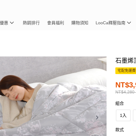
優惠
熱銷排行
會員福利
購物須知
LooCa釋壓指南
石墨烯
宅配免運費
NT$3,
NT$4,280 
組合
1入
款式