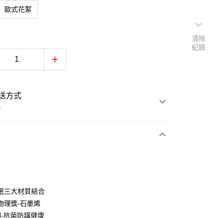
歐式花絮
清除
紀錄
送方式
費
次付款
期付款
0 利率 每期
NT$1,326
21家銀行
眠三大材質結合
庫商業銀行
第一商業銀行
物理獎-石墨烯
業銀行
彰化商業銀行
測-抗菌防蹣健康