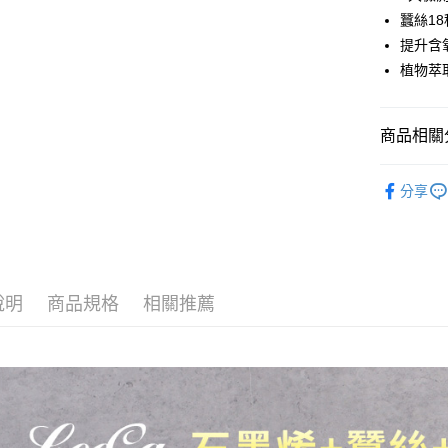
Apple Pay
上海商
蠶絲1
國泰世
提升含
街口支付
臺灣中
植物萃
匯豐（
悠遊付
聯邦商
元大商
Google Pa
商品相關分
玉山商
台新國
ATM付款
❚ 石墨烯
台灣樂
分享
❚ 被毯
運送方式
宅配
免運費
說明
商品規格
相關推薦