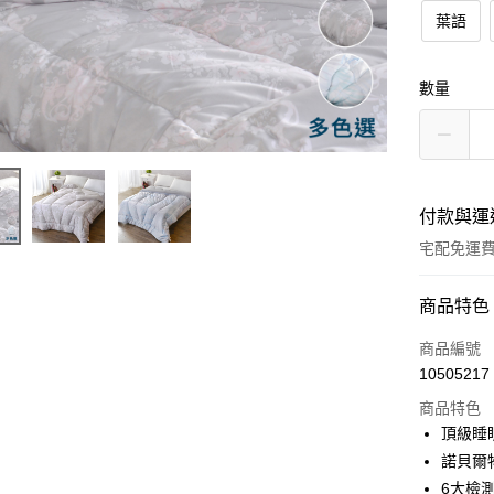
葉語
數量
付款與運
宅配免運
付款方式
商品特色
信用卡一
商品編號
10505217
信用卡分
商品特色
3 期 
頂級睡
合作金
諾貝爾
LINE Pay
華南商
6大檢