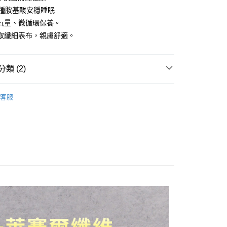
業儲蓄銀行
台北富邦商業銀行
8種胺基酸安穩睡眠
華商業銀行
兆豐國際商業銀行
氧量、微循環保養。
小企業銀行
台中商業銀行
取纖細表布，親膚舒適。
台灣）商業銀行
華泰商業銀行
業銀行
遠東國際商業銀行
業銀行
永豐商業銀行
y
類 (2)
業銀行
星展（台灣）商業銀行
際商業銀行
中國信託商業銀行
健康舒眠系列
天信用卡公司
客服
冬被