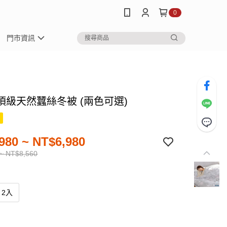
0
門市資訊
頂級天然蠶絲冬被 (兩色可選)
980 ~ NT$6,980
~ NT$8,560
2入