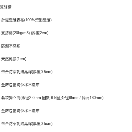
材質結構
-針織纖維表布(100%聚酯纖維)
支撐棉(20kg/m3) (厚度2cm)
-防潮不織布
-天然乳膠(1cm)
-聚合防穿刺結晶棉(厚度0.5cm)
-全床包覆防位移不織布
套袋獨立筒(線徑2.0mm 圈數-6.5圈,外徑65mm/ 筒高180mm)
-全床包覆防位移不織布
-聚合防穿刺結晶棉(厚度0.5cm)