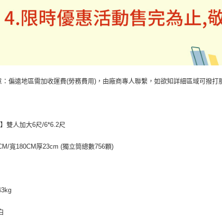
意：偏遠地區需加收運費(勞務費用)，由廠商專人聯繫，如欲知詳細區域可撥打服務專
】雙人加大6尺/6*6.2尺
CM/寬180CM厚23cm (獨立筒總數756顆)
3kg
白