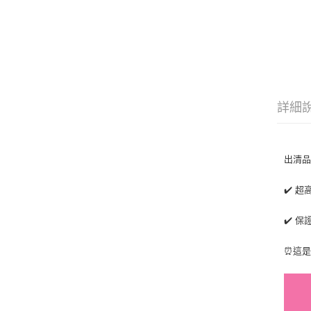
詳細
出清
✔️ 
✔️ 
⏰這