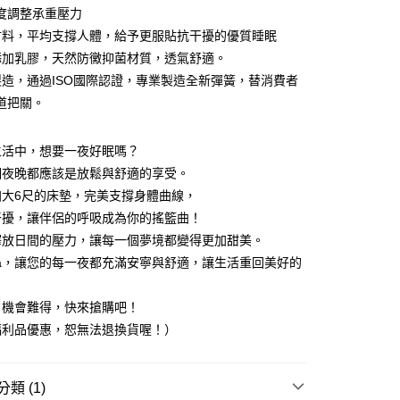
業銀行
永豐商業銀行
y
度調整承重壓力
業銀行
星展（台灣）商業銀行
新材料，平均支撐人體，給予更服貼抗干擾的優質睡眠
際商業銀行
中國信託商業銀行
材添加乳膠，天然防黴抑菌材質，透氣舒適。
天信用卡公司
灣製造，通過ISO國際認證，專業製造全新彈簧，替消費者
道把關。
生活中，想要一夜好眠嗎？
個夜晚都應該是放鬆與舒適的享受。
加大6尺的床墊，完美支撐身體曲線，
干擾，讓伴侶的呼吸成為你的搖籃曲！
釋放日間的壓力，讓每一個夢境都變得更加甜美。
Ca，讓您的每一夜都充滿安寧與舒適，讓生活重回美好的
！機會難得，快來搶購吧！
福利品優惠，恕無法退換貨喔！）
類 (1)