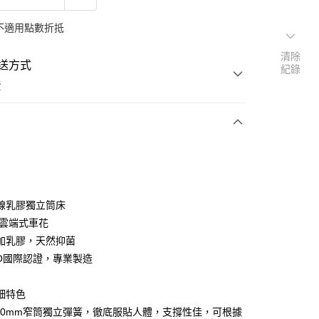
不適用點數折抵
清除
送方式
紀錄
費
次付款
期付款
0 利率 每期
NT$4,266
21家銀行
線乳膠獨立筒床
庫商業銀行
第一商業銀行
體雲端式車花
業銀行
彰化商業銀行
加乳膠，天然抑菌
業儲蓄銀行
台北富邦商業銀行
SO國際認證，專業製造
華商業銀行
兆豐國際商業銀行
小企業銀行
台中商業銀行
細特色
台灣）商業銀行
華泰商業銀行
業銀行
遠東國際商業銀行
用2.0mm窄筒獨立彈簧，徹底服貼人體，支撐性佳，可根據