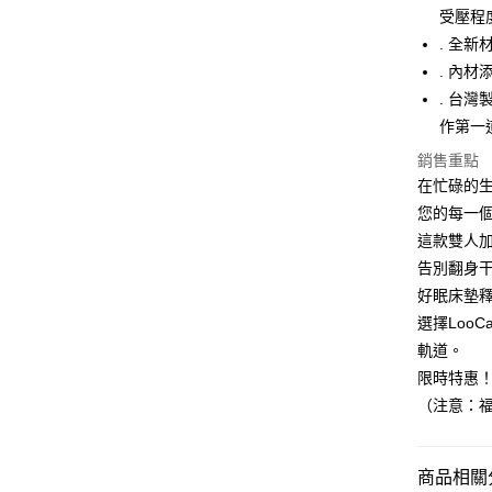
元大商
Google Pa
受壓程
玉山商
. 全
台新國
ATM付款
. 內
台灣樂
. 台
作第一
運送方式
銷售重點
宅配
在忙碌的
免運費
您的每一
這款雙人
告別翻身
好眠床墊
選擇Loo
軌道。
限時特惠
（注意：
商品相關分