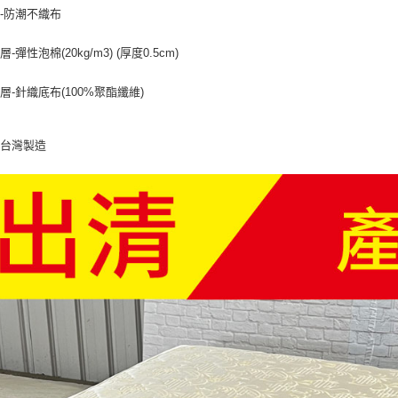
-防潮不織布
-彈性泡棉(20kg/m3) (厚度0.5cm)
層-針織底布(100%聚酯纖維)
：台灣製造