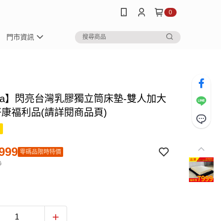
0
門市資訊
oCa】閃亮台灣乳膠獨立筒床墊-雙人加大
好康福利品(請詳閱商品頁)
999
零碼品限時特價
0