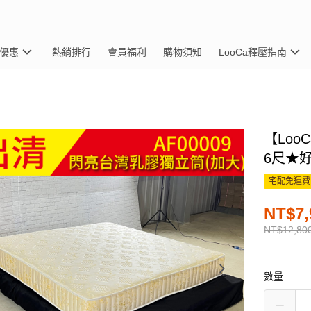
優惠
熱銷排行
會員福利
購物須知
LooCa釋壓指南
【Lo
6尺★
宅配免運費
NT$7,
NT$12,80
數量