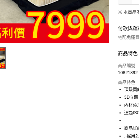
※ 本商品
付款與運
宅配免運
付款方式
商品特色
信用卡一
商品編號
10621892
信用卡分
商品特色
3 期 
頂級兩
合作金
3D立
LINE Pay
華南商
內材添
Apple Pay
上海商
通過I
國泰世
街口支付
臺灣中
商品詳
匯豐（
悠遊付
聯邦商
. 採