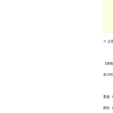
※ 注
【規格
長188
重量: 4
顏色: 