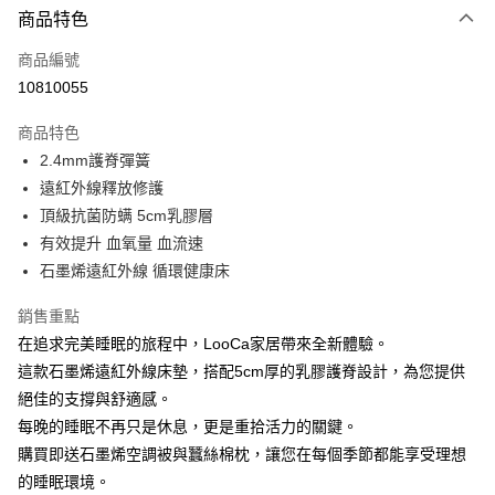
商品特色
信用卡一次付款
商品編號
信用卡分期付款
10810055
3 期 0 利率 每期
NT$4,796
21家銀行
商品特色
合作金庫商業銀行
第一商業銀行
LINE Pay
2.4mm護脊彈簧
華南商業銀行
彰化商業銀行
遠紅外線釋放修護
Apple Pay
上海商業儲蓄銀行
台北富邦商業銀行
國泰世華商業銀行
兆豐國際商業銀行
頂級抗菌防螨 5cm乳膠層
街口支付
臺灣中小企業銀行
台中商業銀行
有效提升 血氧量 血流速
匯豐（台灣）商業銀行
華泰商業銀行
石墨烯遠紅外線 循環健康床
悠遊付
聯邦商業銀行
遠東國際商業銀行
元大商業銀行
永豐商業銀行
Google Pay
銷售重點
玉山商業銀行
星展（台灣）商業銀行
在追求完美睡眠的旅程中，LooCa家居帶來全新體驗。
台新國際商業銀行
中國信託商業銀行
ATM付款
這款石墨烯遠紅外線床墊，搭配5cm厚的乳膠護脊設計，為您提供
台灣樂天信用卡公司
絕佳的支撐與舒適感。
運送方式
每晚的睡眠不再只是休息，更是重拾活力的關鍵。
宅配
購買即送石墨烯空調被與蠶絲棉枕，讓您在每個季節都能享受理想
免運費
的睡眠環境。