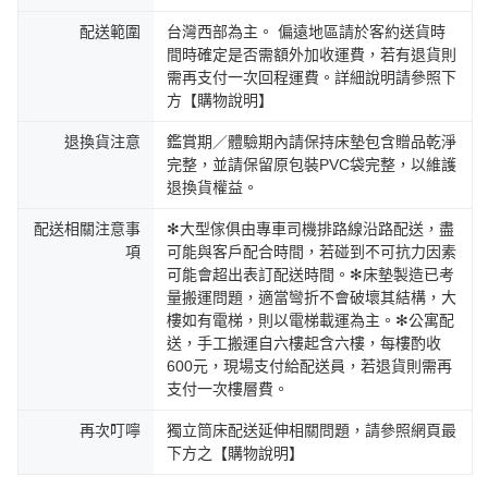
配送範圍
台灣西部為主。 偏遠地區請於客約送貨時
間時確定是否需額外加收運費，若有退貨則
需再支付一次回程運費。詳細說明請參照下
方【購物說明】
退換貨注意
鑑賞期／體驗期內請保持床墊包含贈品乾淨
完整，並請保留原包裝PVC袋完整，以維護
退換貨權益。
配送相關注意事
✻大型傢俱由專車司機排路線沿路配送，盡
項
可能與客戶配合時間，若碰到不可抗力因素
可能會超出表訂配送時間。✻床墊製造已考
量搬運問題，適當彎折不會破壞其結構，大
樓如有電梯，則以電梯載運為主。✻公寓配
送，手工搬運自六樓起含六樓，每樓酌收
600元，現場支付給配送員，若退貨則需再
支付一次樓層費。
再次叮嚀
獨立筒床配送延伸相關問題，請參照網頁最
下方之【購物說明】