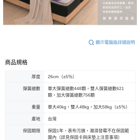
顯示電腦版詳細說明
商品規格
厚度
26cm（±5％）
彈簧總數
單大彈簧總數448顆，雙人彈簧總數621
顆，加大彈簧總數756顆
重量
單大40kg，雙人48kg，加大58kg（±5％）
產地
台灣
保固期限
保固1年，表布污損，潮濕發霉不在保固範
圍內（詳見保固卡與床墊上注意事項）