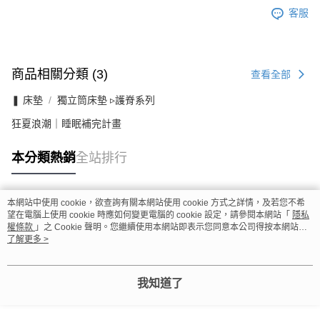
客服
商品相關分類 (3)
查看全部
❚ 床墊
獨立筒床墊 ▹護脊系列
狂夏浪潮｜睡眠補完計畫
本分類熱銷
全站排行
本網站中使用 cookie，欲查詢有關本網站使用 cookie 方式之詳情，及若您不希
熱門標籤
望在電腦上使用 cookie 時應如何變更電腦的 cookie 設定，請參閱本網站「
隱私
權條款
」之 Cookie 聲明。您繼續使用本網站即表示您同意本公司得按本網站使
用條款之 Cookie 聲明使用 cookie。
了解更多 >
我知道了