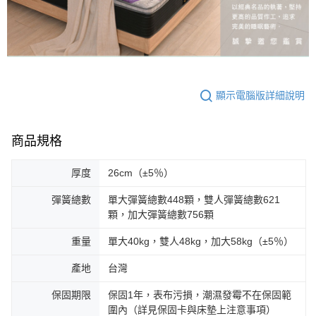
顯示電腦版詳細說明
商品規格
厚度
26cm（±5％）
彈簧總數
單大彈簧總數448顆，雙人彈簧總數621
顆，加大彈簧總數756顆
重量
單大40kg，雙人48kg，加大58kg（±5％）
產地
台灣
保固期限
保固1年，表布污損，潮濕發霉不在保固範
圍內（詳見保固卡與床墊上注意事項）