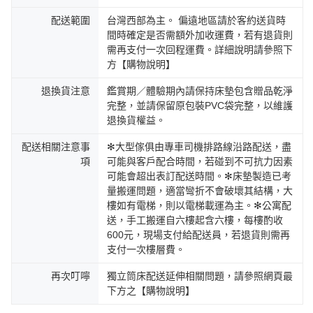
配送範圍
台灣西部為主。 偏遠地區請於客約送貨時
間時確定是否需額外加收運費，若有退貨則
需再支付一次回程運費。詳細說明請參照下
方【購物說明】
退換貨注意
鑑賞期／體驗期內請保持床墊包含贈品乾淨
完整，並請保留原包裝PVC袋完整，以維護
退換貨權益。
配送相關注意事
✻大型傢俱由專車司機排路線沿路配送，盡
項
可能與客戶配合時間，若碰到不可抗力因素
可能會超出表訂配送時間。✻床墊製造已考
量搬運問題，適當彎折不會破壞其結構，大
樓如有電梯，則以電梯載運為主。✻公寓配
送，手工搬運自六樓起含六樓，每樓酌收
600元，現場支付給配送員，若退貨則需再
支付一次樓層費。
再次叮嚀
獨立筒床配送延伸相關問題，請參照網頁最
下方之【購物說明】