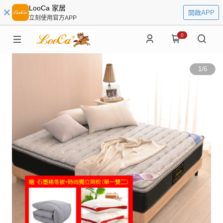
LooCa 家居
開啟APP
立刻使用官方APP
0
1
/
6