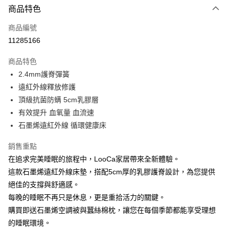
商品特色
信用卡一次付款
商品編號
信用卡分期付款
11285166
3 期 0 利率 每期
NT$6,629
21家銀行
商品特色
合作金庫商業銀行
第一商業銀行
LINE Pay
2.4mm護脊彈簧
華南商業銀行
彰化商業銀行
遠紅外線釋放修護
Apple Pay
上海商業儲蓄銀行
台北富邦商業銀行
國泰世華商業銀行
兆豐國際商業銀行
頂級抗菌防螨 5cm乳膠層
街口支付
臺灣中小企業銀行
台中商業銀行
有效提升 血氧量 血流速
匯豐（台灣）商業銀行
華泰商業銀行
石墨烯遠紅外線 循環健康床
悠遊付
聯邦商業銀行
遠東國際商業銀行
元大商業銀行
永豐商業銀行
Google Pay
銷售重點
玉山商業銀行
星展（台灣）商業銀行
在追求完美睡眠的旅程中，LooCa家居帶來全新體驗。
台新國際商業銀行
中國信託商業銀行
ATM付款
這款石墨烯遠紅外線床墊，搭配5cm厚的乳膠護脊設計，為您提供
台灣樂天信用卡公司
絕佳的支撐與舒適感。
運送方式
每晚的睡眠不再只是休息，更是重拾活力的關鍵。
宅配
購買即送石墨烯空調被與蠶絲棉枕，讓您在每個季節都能享受理想
免運費
的睡眠環境。