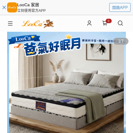
LooCa 家居
開啟APP
立刻使用官方APP
0
1
/
7