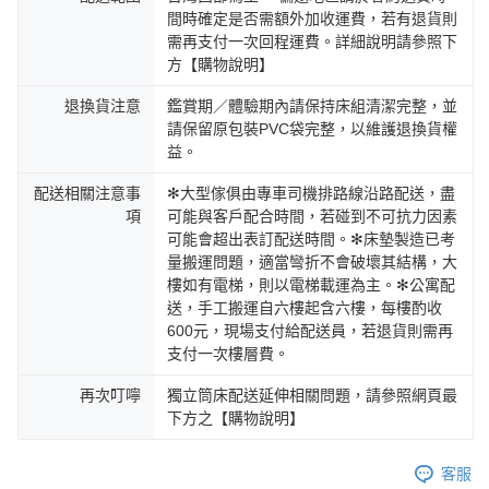
間時確定是否需額外加收運費，若有退貨則
需再支付一次回程運費。詳細說明請參照下
方【購物說明】
退換貨注意
鑑賞期／體驗期內請保持床組清潔完整，並
請保留原包裝PVC袋完整，以維護退換貨權
益。
配送相關注意事
✻大型傢俱由專車司機排路線沿路配送，盡
項
可能與客戶配合時間，若碰到不可抗力因素
可能會超出表訂配送時間。✻床墊製造已考
量搬運問題，適當彎折不會破壞其結構，大
樓如有電梯，則以電梯載運為主。✻公寓配
送，手工搬運自六樓起含六樓，每樓酌收
600元，現場支付給配送員，若退貨則需再
支付一次樓層費。
再次叮嚀
獨立筒床配送延伸相關問題，請參照網頁最
下方之【購物說明】
客服