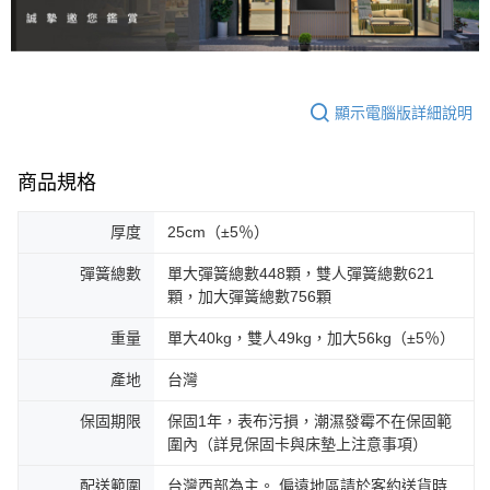
顯示電腦版詳細說明
商品規格
厚度
25cm（±5％）
彈簧總數
單大彈簧總數448顆，雙人彈簧總數621
顆，加大彈簧總數756顆
重量
單大40kg，雙人49kg，加大56kg（±5％）
產地
台灣
保固期限
保固1年，表布污損，潮濕發霉不在保固範
圍內（詳見保固卡與床墊上注意事項）
配送範圍
台灣西部為主。 偏遠地區請於客約送貨時