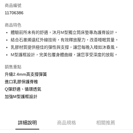
商品編號
信用卡分期付款
11706386
3 期 0 利率 每期
NT$4,266
21家銀行
商品特色
合作金庫商業銀行
第一商業銀行
LINE Pay
體驗前所未有的舒適，沐月M型獨立筒床墊專為護脊設計。
華南商業銀行
彰化商業銀行
結合石墨烯遠紅外線技術，有效釋放壓力，改善睡眠質量。
Apple Pay
上海商業儲蓄銀行
台北富邦商業銀行
國泰世華商業銀行
兆豐國際商業銀行
乳膠材質提供極佳的彈性與支撐，讓您每晚入睡如沐春風。
街口支付
臺灣中小企業銀行
台中商業銀行
M型護框設計，完美包覆身體曲線，讓您享受深度的放鬆。
匯豐（台灣）商業銀行
華泰商業銀行
悠遊付
聯邦商業銀行
遠東國際商業銀行
銷售重點
元大商業銀行
永豐商業銀行
Google Pay
升級2.4mm高支撐彈簧
玉山商業銀行
星展（台灣）商業銀行
進口乳膠保護脊椎
台新國際商業銀行
中國信託商業銀行
全盈+PAY
Q彈舒適、循環透氣
台灣樂天信用卡公司
ATM付款
加強M型護框設計
運送方式
宅配
詳細說明
商品規格
相關推薦
免運費