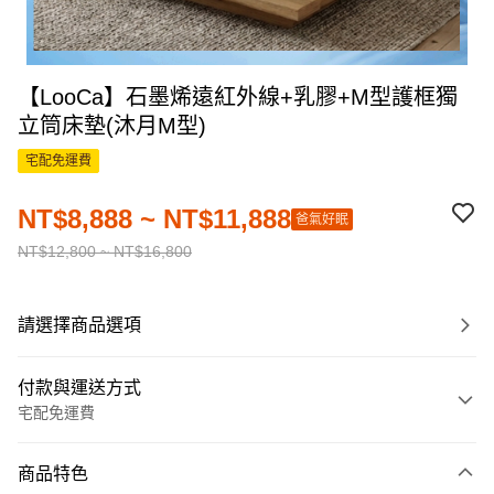
【LooCa】石墨烯遠紅外線+乳膠+M型護框獨
立筒床墊(沐月M型)
宅配免運費
NT$8,888 ~ NT$11,888
爸氣好眠
NT$12,800 ~ NT$16,800
請選擇商品選項
付款與運送方式
宅配免運費
付款方式
商品特色
信用卡一次付款