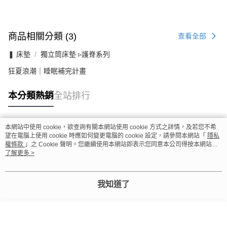
商品相關分類 (3)
查看全部
❚ 床墊
獨立筒床墊 ▹護脊系列
狂夏浪潮｜睡眠補完計畫
本分類熱銷
全站排行
本網站中使用 cookie，欲查詢有關本網站使用 cookie 方式之詳情，及若您不希
熱門標籤
望在電腦上使用 cookie 時應如何變更電腦的 cookie 設定，請參閱本網站「
隱私
權條款
」之 Cookie 聲明。您繼續使用本網站即表示您同意本公司得按本網站使
用條款之 Cookie 聲明使用 cookie。
了解更多 >
我知道了