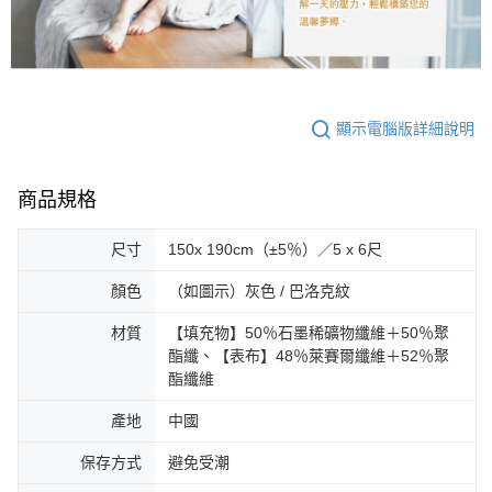
顯示電腦版詳細說明
商品規格
尺寸
150x 190cm（±5％）／5 x 6尺
顏色
（如圖示）灰色 / 巴洛克紋
材質
【填充物】50％石墨稀礦物纖維＋50％聚
酯纖、【表布】48％萊賽爾纖維＋52％聚
酯纖維
產地
中國
保存方式
避免受潮