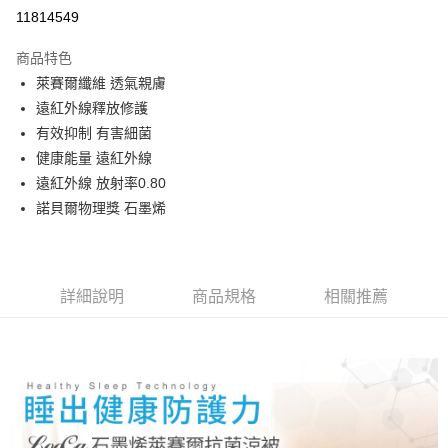
信用卡分期付款
11814549
3 期 0 利率 每期
NT$526
21家銀行
商品特色
合作金庫商業銀行
第一商業銀行
LINE Pay
萊賽爾纖維 透氣親膚
華南商業銀行
彰化商業銀行
遠紅外線釋放修護
Apple Pay
上海商業儲蓄銀行
台北富邦商業銀行
國泰世華商業銀行
兆豐國際商業銀行
有效抑制 有害細菌
街口支付
臺灣中小企業銀行
台中商業銀行
健康能量 遠紅外線
匯豐（台灣）商業銀行
華泰商業銀行
遠紅外線 放射率0.80
悠遊付
聯邦商業銀行
遠東國際商業銀行
諾貝爾物理獎 石墨烯
元大商業銀行
永豐商業銀行
Google Pay
玉山商業銀行
星展（台灣）商業銀行
台新國際商業銀行
中國信託商業銀行
ATM付款
台灣樂天信用卡公司
詳細說明
商品規格
相關推薦
運送方式
宅配
免運費