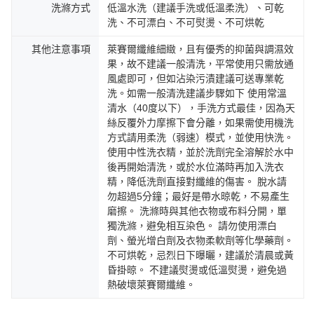
洗滌方式
低溫水洗（建議手洗或低溫柔洗）、可乾
洗、不可漂白、不可熨燙、不可烘乾
其他注意事項
萊賽爾纖維細緻，且有優秀的抑菌與調濕效
果，故不建議一般清洗，平常使用只需放通
風處即可，但如沾染污漬建議可送專業乾
洗。如需一般清洗建議步驟如下 使用常溫
清水（40度以下），手洗方式最佳，因為天
絲反覆外力摩擦下會分離，如果需使用機洗
方式請用柔洗（弱速）模式，並使用快洗。
使用中性洗衣精，並於洗劑完全溶解於水中
後再開始清洗，或於水位滿時再加入洗衣
精，降低洗劑直接對纖維的傷害。 脫水請
勿超過5分鐘；最好是帶水晾乾，不易產生
磨擦。 洗滌時與其他衣物或布料分開，單
獨洗滌，避免相互染色。 請勿使用漂白
劑、螢光增白劑及衣物柔軟劑等化學藥劑。
不可烘乾，忌烈日下曝曬，建議於清晨或黃
昏掛晾。 不建議熨燙或低溫熨燙，避免過
熱破壞萊賽爾纖維。