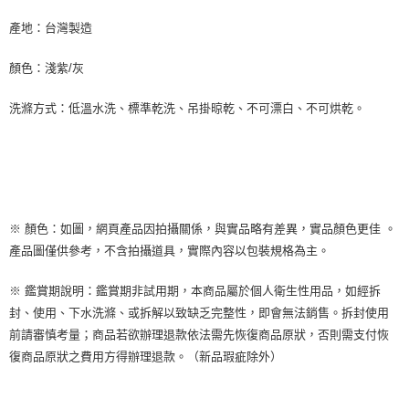
產地：台灣製造
顏色：淺紫/灰
洗滌方式：低溫水洗、標準乾洗、吊掛晾乾、不可漂白、不可烘乾。
※ 顏色：如圖，網頁產品因拍攝關係，與實品略有差異，實品顏色更佳 。
產品圖僅供參考，不含拍攝道具，實際內容以包裝規格為主。
※ 鑑賞期說明：鑑賞期非試用期，本商品屬於個人衛生性用品，如經拆
封、使用、下水洗滌、或拆解以致缺乏完整性，即會無法銷售。拆封使用
前請審慎考量；商品若欲辦理退款依法需先恢復商品原狀，否則需支付恢
復商品原狀之費用方得辦理退款。（新品瑕疵除外）