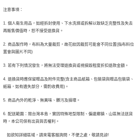
注意事項：
1. 個人衛生用品，如經拆封使用、下水洗滌或拆解以致缺乏完整性及失去
再販售價值時，恕不接受退換貨。
2. 商品製作時，布料為大量裁剪，故花紋因裁剪可能會不同位置(指布料位
置會與圖片不同)
3. 若有下列情況發生，將無法受理退換貨或視損毀程度折扣退款金額。
4. 退換貨時應保留贈品及附件完整(含主商品紙箱、包裝袋與贈品包裝袋、
紙箱，如有遺失部分，需酌收費用)。
5. 商品內外的乾淨、無異味、髒污及損壞。
6. 配送範圍：限台灣本島，實因特殊地型限制、偏遠鄉鎮、山區無法送貨
時，本公司保有出貨與否權利。
如欲知詳細區域，請來電客服詢問，不便之處，敬請見諒!