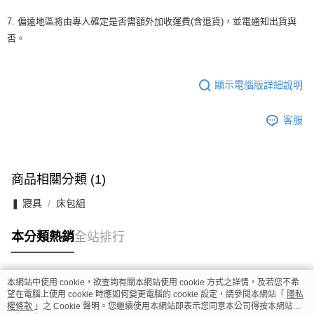
7. 偏遠地區將由專人確定是否需額外加收運費(含退貨)，並電通知出貨與
否。
顯示電腦版詳細說明
客服
商品相關分類 (1)
❚ 寢具
床包組
本分類熱銷
全站排行
本網站中使用 cookie，欲查詢有關本網站使用 cookie 方式之詳情，及若您不希
熱門標籤
望在電腦上使用 cookie 時應如何變更電腦的 cookie 設定，請參閱本網站「
隱私
權條款
」之 Cookie 聲明。您繼續使用本網站即表示您同意本公司得按本網站使