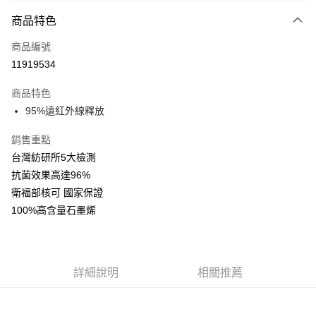
付款方式
商品特色
信用卡一次付款
商品編號
信用卡分期付款
11919534
3 期 0 利率 每期
NT$333
21家銀行
商品特色
合作金庫商業銀行
第一商業銀行
LINE Pay
95%遠紅外線釋放
華南商業銀行
彰化商業銀行
Apple Pay
上海商業儲蓄銀行
台北富邦商業銀行
銷售重點
國泰世華商業銀行
兆豐國際商業銀行
街口支付
台灣紡研所5大檢測
臺灣中小企業銀行
台中商業銀行
抗菌效果高達96%
匯豐（台灣）商業銀行
華泰商業銀行
悠遊付
聯邦商業銀行
遠東國際商業銀行
衛福部核可 國家保證
元大商業銀行
永豐商業銀行
Google Pay
100%高含量石墨烯
玉山商業銀行
星展（台灣）商業銀行
台新國際商業銀行
中國信託商業銀行
全盈+PAY
台灣樂天信用卡公司
ATM付款
詳細說明
相關推薦
運送方式