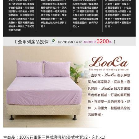
主商品：100%石墨烯三件式寢具組(美式枕套x2、床包x1)