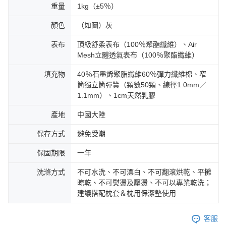
重量
1kg（±5％）
顏色
（如圖）灰
表布
頂級舒柔表布（100％聚酯纖維）、Air
Mesh立體透氣表布（100％聚酯纖維）
填充物
40％石墨烯聚脂纖維60％彈力纖維棉、窄
筒獨立筒彈簧（顆數50顆、線徑1.0mm／
1.1mm）、1cm天然乳膠
產地
中國大陸
保存方式
避免受潮
保固期限
一年
洗滌方式
不可水洗、不可漂白、不可翻滾烘乾、平攤
晾乾、不可熨燙及壓燙、不可以專業乾洗；
建議搭配枕套＆枕用保潔墊使用
客服