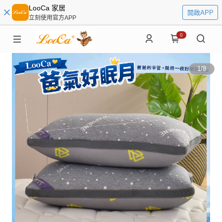
LooCa 家居
開啟APP
立刻使用官方APP
0
1
/
8