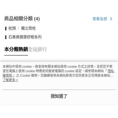
商品相關分類 (4)
查看全部
❚ 枕頭
獨立筒枕
❚ 石墨烯健康舒眠系列
本分類熱銷
全站排行
本網站中使用 cookie，欲查詢有關本網站使用 cookie 方式之詳情，及若您不希
熱門標籤
望在電腦上使用 cookie 時應如何變更電腦的 cookie 設定，請參閱本網站「
隱私
權條款
」之 Cookie 聲明。您繼續使用本網站即表示您同意本公司得按本網站使
用條款之 Cookie 聲明使用 cookie。
了解更多 >
我知道了