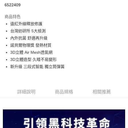
信用卡分期付款
6522409
3 期 0 利率 每期
NT$526
21家銀行
商品特色
合作金庫商業銀行
第一商業銀行
LINE Pay
遠紅外線釋放修護
華南商業銀行
彰化商業銀行
台灣紡研所 5大檢測
Apple Pay
上海商業儲蓄銀行
台北富邦商業銀行
國泰世華商業銀行
兆豐國際商業銀行
內外抗菌 舒適再升級
街口支付
臺灣中小企業銀行
台中商業銀行
諾貝爾物理獎 發熱材質
匯豐（台灣）商業銀行
華泰商業銀行
3D立體 Air Mesh透氣網
悠遊付
聯邦商業銀行
遠東國際商業銀行
3D立體造型 久睡不易變形
元大商業銀行
永豐商業銀行
Google Pay
新升級 三段式智能 獨立筒彈簧
玉山商業銀行
星展（台灣）商業銀行
台新國際商業銀行
中國信託商業銀行
ATM付款
台灣樂天信用卡公司
運送方式
詳細說明
商品規格
相關推薦
宅配
免運費