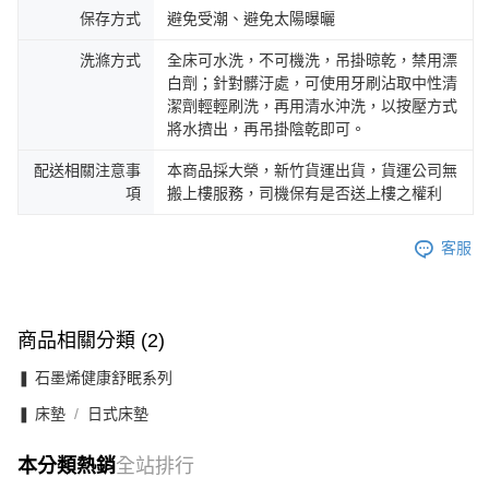
保存方式
避免受潮、避免太陽曝曬
洗滌方式
全床可水洗，不可機洗，吊掛晾乾，禁用漂
白劑；針對髒汙處，可使用牙刷沾取中性清
潔劑輕輕刷洗，再用清水沖洗，以按壓方式
將水擠出，再吊掛陰乾即可。
配送相關注意事
本商品採大榮，新竹貨運出貨，貨運公司無
項
搬上樓服務，司機保有是否送上樓之權利
客服
商品相關分類 (2)
❚ 石墨烯健康舒眠系列
❚ 床墊
日式床墊
本分類熱銷
全站排行