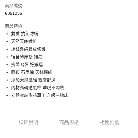
商品編號
信用卡分期付款
6851235
3 期 0 利率 每期
NT$999
21家銀行
商品特色
合作金庫商業銀行
第一商業銀行
LINE Pay
雙重 抗菌防螨
華南商業銀行
彰化商業銀行
天然天絲纖維
Apple Pay
上海商業儲蓄銀行
台北富邦商業銀行
國泰世華商業銀行
兆豐國際商業銀行
遠紅外線釋放修護
街口支付
臺灣中小企業銀行
台中商業銀行
宿舍薄床墊 推薦
匯豐（台灣）商業銀行
華泰商業銀行
抗菌 Q彈 好搬運
悠遊付
聯邦商業銀行
遠東國際商業銀行
面布 石墨烯 天絲纖維
元大商業銀行
永豐商業銀行
Google Pay
添加天絲纖維 親膚舒適
玉山商業銀行
星展（台灣）商業銀行
內材高磅透氣棉 睡眠不悶熱
台新國際商業銀行
中國信託商業銀行
ATM付款
台灣樂天信用卡公司
立體雲端澎花車工 升級三線床
運送方式
宅配
免運費
詳細說明
商品規格
相關推薦