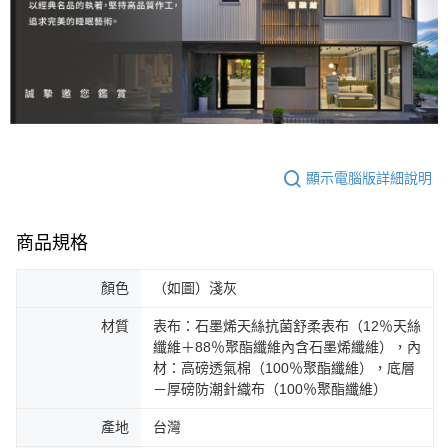
顯示電腦版詳細說明
商品規格
顏色
（如圖）淺灰
材質
表布：石墨烯天絲抗菌舒柔表布（12％天絲
纖維＋88％聚酯纖維內含石墨烯纖維），內
材：高磅透氣棉（100％聚酯纖維），底層
－厚磅防潮針織布（100％聚酯纖維）
產地
台灣