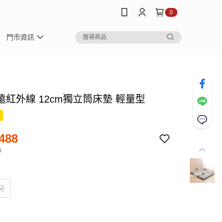
0
門市資訊
遠紅外線 12cm獨立筒床墊 輕量型
488
0
尺