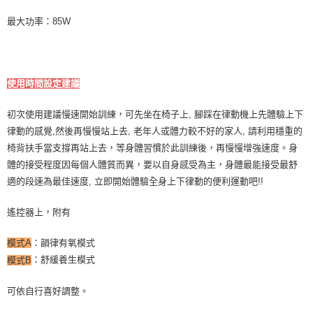
最大功率：85W
使用時間設定建議
初次使用建議慢速開始訓練，可先坐在椅子上, 腳踩在律動機上先體驗上下
律動的感覺,然後再慢慢站上去, 老年人或體力較不好的家人, 請利用穩重的
椅背扶手當支撐再站上去，等身體習慣於此訓練後，再慢慢增強速度。身
體的接受程度因每個人體質而異，要以自身感受為主，身體最能接受最舒
適的段速為最佳速度, 立即開始體驗全身上下律動的便利運動吧!!
遙控器上，附有
：韻律有氧模式
模式A
：舒緩養生模式
模式B
可依自行喜好調整。