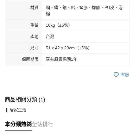
材質
鋼、鐵、銅、鋁、塑膠、橡膠、PU皮、泡
棉
重量
16kg（±5％）
產地
台灣
尺寸
51 x 42 x 29cm（±5％）
保固期限
享有原廠保固1年
客服
商品相關分類 (1)
❚ 居家生活
本分類熱銷
全站排行