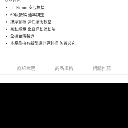
商品特色
合作金庫商業銀行
第一商業銀行
LINE Pay
上下5mm 安心振幅
華南商業銀行
彰化商業銀行
60段振幅 速率調整
Apple Pay
上海商業儲蓄銀行
台北富邦商業銀行
國泰世華商業銀行
兆豐國際商業銀行
按摩顆粒 彈性緩衝軟墊
街口支付
臺灣中小企業銀行
台中商業銀行
氣動能量 垂直律動運動法
匯豐（台灣）商業銀行
華泰商業銀行
全機台灣製造
悠遊付
聯邦商業銀行
遠東國際商業銀行
本產品擁有新型設計專利權 仿冒必究
元大商業銀行
永豐商業銀行
Google Pay
玉山商業銀行
星展（台灣）商業銀行
台新國際商業銀行
中國信託商業銀行
ATM付款
台灣樂天信用卡公司
詳細說明
商品規格
相關推薦
運送方式
宅配
免運費