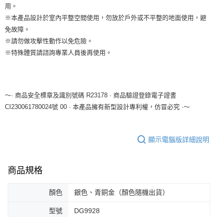
用。
※本產品設計於室內平整空間使用，勿放於戶外或不平整的地面使用，避
免故障。
※請勿做攻擊性動作以免危險。
※特殊體質請諮詢專業人員後再使用。
～· 商品安全標章及識別號碼 R23178 · 商品驗證登錄電子證書
CI230061780024號 00 · 本產品擁有新型設計專利權，仿冒必究 ·～
顯示電腦版詳細說明
商品規格
顏色
銀色、青銅金（顏色隨機出貨）
型號
DG9928