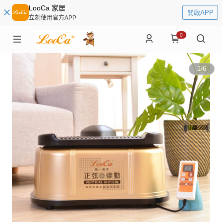
LooCa 家居
開啟APP
立刻使用官方APP
0
1
/
6