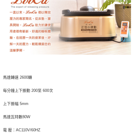
馬達轉速 2600轉
每分鐘上下振動 200至 600次
上下振幅 5mm
馬達瓦特數80W
電 壓：AC110V/60HZ