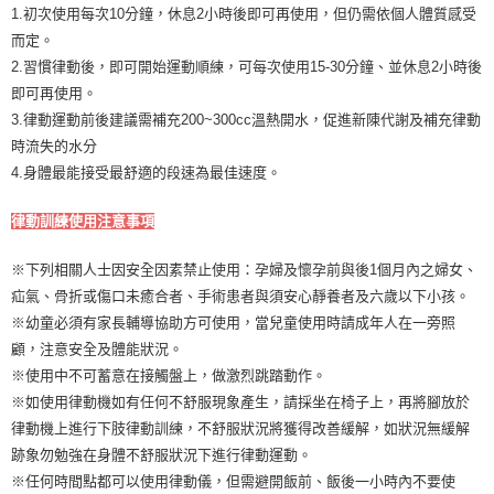
1.初次使用每次10分鐘，休息2小時後即可再使用，但仍需依個人體質感受
而定。
2.習慣律動後，即可開始運動順練，可每次使用15-30分鐘、並休息2小時後
即可再使用。
3.律動運動前後建議需補充200~300cc溫熱開水，促進新陳代謝及補充律動
時流失的水分
4.身體最能接受最舒適的段速為最佳速度。
律動訓練使用注意事項
※下列相關人士因安全因素禁止使用：孕婦及懷孕前與後1個月內之婦女、
疝氣、骨折或傷口未癒合者、手術患者與須安心靜養者及六歲以下小孩。
※幼童必須有家長輔導協助方可使用，當兒童使用時請成年人在一旁照
顧，注意安全及體能狀況。
※使用中不可蓄意在接觸盤上，做激烈跳踏動作。
※如使用律動機如有任何不舒服現象產生，請採坐在椅子上，再將腳放於
律動機上進行下肢律動訓練，不舒服狀況將獲得改善緩解，如狀況無緩解
跡象勿勉強在身體不舒服狀況下進行律動運動。
※任何時間點都可以使用律動儀，但需避開飯前、飯後一小時內不要使