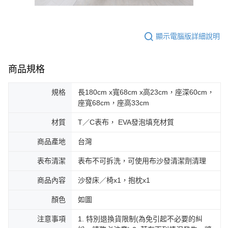
顯示電腦版詳細說明
商品規格
規格
長180cm x寬68cm x高23cm，座深60cm，
座寬68cm，座高33cm
材質
T／C表布， EVA發泡填充材質
商品產地
台灣
表布清潔
表布不可拆洗，可使用布沙發清潔劑清理
商品內容
沙發床／椅x1，抱枕x1
顏色
如圖
注意事項
1. 特別退換貨限制(為免引起不必要的糾