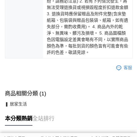
紛，請務必注意) 2. 若有下列情況發生，將
無法受理退換貨或視損毀程度折扣退款金額
3. 退換貨時應保留贈品及附件完整(含床墊
紙箱、包裝袋與贈品包裝袋、紙箱，如有遺
失部分，需酌收費用)。 4. 商品內外的乾
淨、無異味、髒污及損壞。 5. 商品圖檔顏
色因電腦設定差異會略有不同，以實際商品
顏色為準，每批到貨的顏色皆有可能會有些
許的色差，敬請見諒。
客服
商品相關分類 (1)
❚ 居家生活
本分類熱銷
全站排行