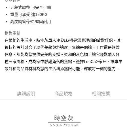
商品特色
合作金庫商業銀行
第一商業銀行
LINE Pay
五段式調整 可完全平躺
華南商業銀行
彰化商業銀行
重量可承受 達150KG
Apple Pay
上海商業儲蓄銀行
台北富邦商業銀行
國泰世華商業銀行
兆豐國際商業銀行
高炭鋼管骨架 堅固耐用
街口支付
臺灣中小企業銀行
台中商業銀行
銷售重點
匯豐（台灣）商業銀行
華泰商業銀行
悠遊付
聯邦商業銀行
遠東國際商業銀行
在繁忙的生活中，時空灰單人沙發床/椅是您最理想的放鬆伴侶。其
元大商業銀行
永豐商業銀行
Google Pay
獨特的設計融合了現代美學與舒適度，無論是閱讀、工作還是短暫
玉山商業銀行
星展（台灣）商業銀行
休息，都能為您提供完美的支撐。柔和的灰色調，讓它輕鬆融入各
台新國際商業銀行
中國信託商業銀行
ATM付款
種居家風格，成為家中靜謐角落的焦點。選擇LooCa®家居，讓專業
台灣樂天信用卡公司
設計和高品質材料為您的生活增添無限可能，釋放每一刻的壓力。
運送方式
宅配
免運費
詳細說明
商品規格
相關推薦