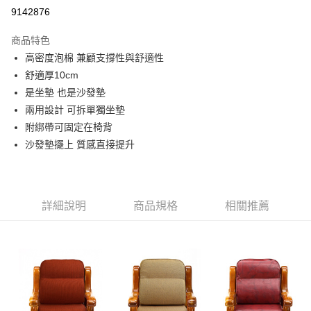
信用卡分期付款
9142876
3 期 0 利率 每期
NT$529
21家銀行
商品特色
合作金庫商業銀行
第一商業銀行
LINE Pay
高密度泡棉 兼顧支撐性與舒適性
華南商業銀行
彰化商業銀行
舒適厚10cm
Apple Pay
上海商業儲蓄銀行
台北富邦商業銀行
國泰世華商業銀行
兆豐國際商業銀行
是坐墊 也是沙發墊
街口支付
臺灣中小企業銀行
台中商業銀行
兩用設計 可拆單獨坐墊
匯豐（台灣）商業銀行
華泰商業銀行
附綁帶可固定在椅背
悠遊付
聯邦商業銀行
遠東國際商業銀行
沙發墊擺上 質感直接提升
元大商業銀行
永豐商業銀行
Google Pay
玉山商業銀行
星展（台灣）商業銀行
台新國際商業銀行
中國信託商業銀行
ATM付款
台灣樂天信用卡公司
詳細說明
商品規格
相關推薦
運送方式
宅配
免運費