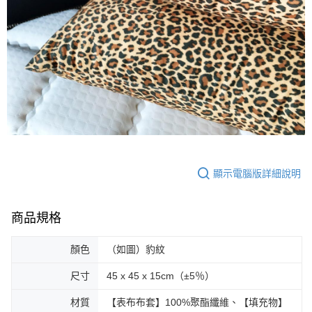
顯示電腦版詳細說明
商品規格
顏色
（如圖）豹紋
尺寸
45 x 45 x 15cm（±5％）
材質
【表布布套】100%聚酯纖維、【填充物】