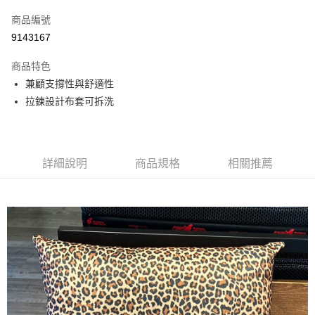
信用卡一次付款
商品編號
信用卡分期付款
9143167
3 期 0 利率 每期
NT$270
21家銀行
商品特色
合作金庫商業銀行
第一商業銀行
LINE Pay
兼顧支撐性與舒適性
華南商業銀行
彰化商業銀行
拉鍊設計布套可拆洗
Apple Pay
上海商業儲蓄銀行
台北富邦商業銀行
國泰世華商業銀行
兆豐國際商業銀行
街口支付
臺灣中小企業銀行
台中商業銀行
匯豐（台灣）商業銀行
華泰商業銀行
悠遊付
聯邦商業銀行
遠東國際商業銀行
詳細說明
商品規格
相關推薦
元大商業銀行
永豐商業銀行
Google Pay
玉山商業銀行
星展（台灣）商業銀行
台新國際商業銀行
中國信託商業銀行
ATM付款
台灣樂天信用卡公司
運送方式
宅配
免運費