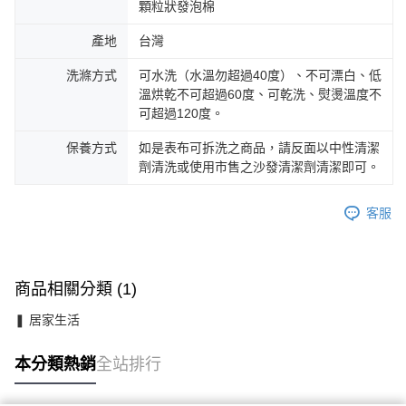
顆粒狀發泡棉
產地
台灣
洗滌方式
可水洗（水溫勿超過40度）、不可漂白、低
溫烘乾不可超過60度、可乾洗、熨燙溫度不
可超過120度。
保養方式
如是表布可拆洗之商品，請反面以中性清潔
劑清洗或使用市售之沙發清潔劑清潔即可。
客服
商品相關分類 (1)
❚ 居家生活
本分類熱銷
全站排行