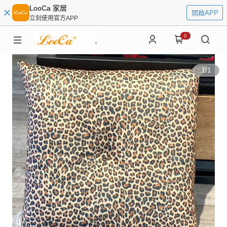
LooCa 家居
開啟APP
立刻使用官方APP
0
1
/
1