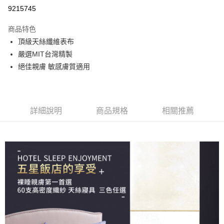
信用卡分期付款
9215745
3 期 0 利率 每期
NT$416
21家銀行
商品特色
合作金庫商業銀行
第一商業銀行
LINE Pay
頂級天絲纖維表布
華南商業銀行
彰化商業銀行
嚴選MIT台灣精製
Apple Pay
上海商業儲蓄銀行
台北富邦商業銀行
國泰世華商業銀行
兆豐國際商業銀行
絕佳親膚 敏感膚質適用
街口支付
臺灣中小企業銀行
台中商業銀行
匯豐（台灣）商業銀行
華泰商業銀行
悠遊付
聯邦商業銀行
遠東國際商業銀行
元大商業銀行
永豐商業銀行
詳細說明
商品規格
相關推薦
Google Pay
玉山商業銀行
星展（台灣）商業銀行
台新國際商業銀行
中國信託商業銀行
ATM付款
台灣樂天信用卡公司
運送方式
宅配
免運費