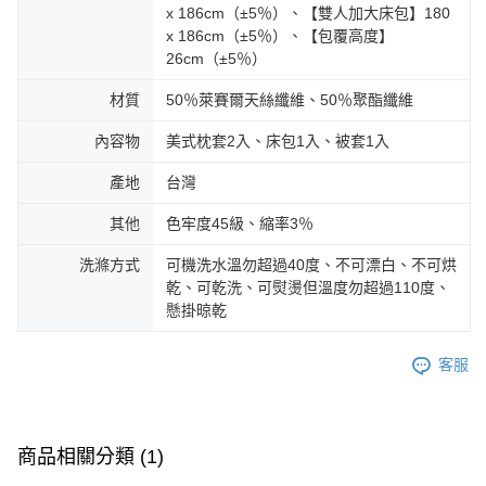
x 186cm（±5％）、【雙人加大床包】180
x 186cm（±5％）、【包覆高度】
26cm（±5％）
材質
50％萊賽爾天絲纖維、50％聚酯纖維
內容物
美式枕套2入、床包1入、被套1入
產地
台灣
其他
色牢度45級、縮率3％
洗滌方式
可機洗水溫勿超過40度、不可漂白、不可烘
乾、可乾洗、可熨燙但溫度勿超過110度、
懸掛晾乾
客服
商品相關分類 (1)