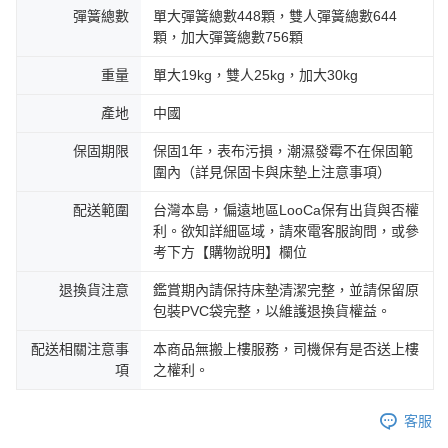
彈簧總數
單大彈簧總數448顆，雙人彈簧總數644
顆，加大彈簧總數756顆
重量
單大19kg，雙人25kg，加大30kg
產地
中國
保固期限
保固1年，表布污損，潮濕發霉不在保固範
圍內（詳見保固卡與床墊上注意事項）
配送範圍
台灣本島，偏遠地區LooCa保有出貨與否權
利。欲知詳細區域，請來電客服詢問，或參
考下方【購物說明】欄位
退換貨注意
鑑賞期內請保持床墊清潔完整，並請保留原
包裝PVC袋完整，以維護退換貨權益。
配送相關注意事
本商品無搬上樓服務，司機保有是否送上樓
項
之權利。
客服