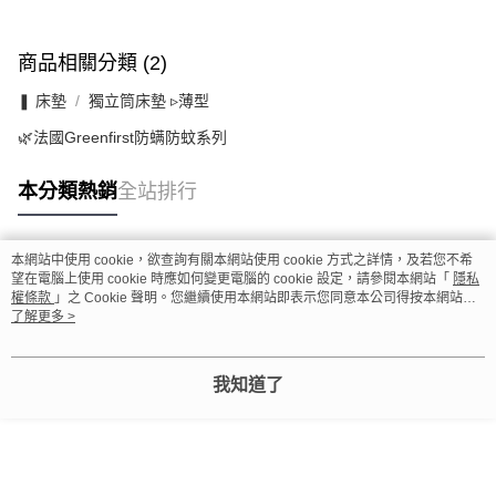
商品相關分類 (2)
❚ 床墊
獨立筒床墊 ▹薄型
🌿法國Greenfirst防螨防蚊系列
本分類熱銷
全站排行
本網站中使用 cookie，欲查詢有關本網站使用 cookie 方式之詳情，及若您不希
熱門標籤
望在電腦上使用 cookie 時應如何變更電腦的 cookie 設定，請參閱本網站「
隱私
權條款
」之 Cookie 聲明。您繼續使用本網站即表示您同意本公司得按本網站使
用條款之 Cookie 聲明使用 cookie。
了解更多 >
我知道了