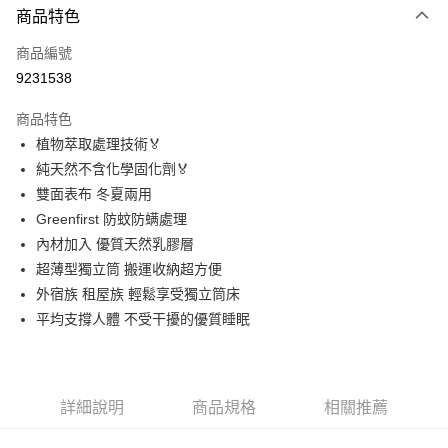
商品特色
信用卡一次付款
商品編號
信用卡分期付款
9231538
3 期 0 利率 每期
NT$1,796
21家銀行
商品特色
合作金庫商業銀行
第一商業銀行
LINE Pay
植物萃取處理技術🏅
華南商業銀行
彰化商業銀行
純天然不含化學固化劑🏅
Apple Pay
上海商業儲蓄銀行
台北富邦商業銀行
國泰世華商業銀行
兆豐國際商業銀行
雙面表布 冬夏兩用
街口支付
臺灣中小企業銀行
台中商業銀行
Greenfirst 防蚊防螨處理
匯豐（台灣）商業銀行
華泰商業銀行
內材加入 優質天然乳膠層
悠遊付
聯邦商業銀行
遠東國際商業銀行
超薄型獨立筒 搬運收納超方便
元大商業銀行
永豐商業銀行
Google Pay
外宿族 租屋族 輕鬆享受獨立筒床
玉山商業銀行
星展（台灣）商業銀行
平均支撐人體 不受干擾的優質睡眠
台新國際商業銀行
中國信託商業銀行
ATM付款
台灣樂天信用卡公司
運送方式
宅配
詳細說明
商品規格
相關推薦
免運費