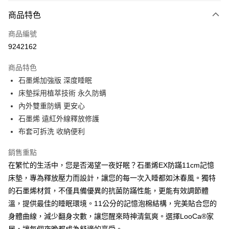
付款方式
商品特色
信用卡一次付款
商品編號
信用卡分期付款
9242162
3 期 0 利率 每期
NT$1,460
21家銀行
商品特色
合作金庫商業銀行
第一商業銀行
LINE Pay
石墨烯加強版 深度睡眠
華南商業銀行
彰化商業銀行
床墊採用植萃技術 永久防螨
Apple Pay
上海商業儲蓄銀行
台北富邦商業銀行
國泰世華商業銀行
兆豐國際商業銀行
內外雙重防螨 更安心
街口支付
臺灣中小企業銀行
台中商業銀行
石墨烯 遠紅外線釋放修護
匯豐（台灣）商業銀行
華泰商業銀行
布套可拆洗 收納便利
悠遊付
聯邦商業銀行
遠東國際商業銀行
元大商業銀行
永豐商業銀行
Google Pay
銷售重點
玉山商業銀行
星展（台灣）商業銀行
在繁忙的生活中，您是否渴望一夜好眠？石墨烯EX防蹣11cm記憶
台新國際商業銀行
中國信託商業銀行
ATM付款
床墊，專為釋放壓力而設計，讓您的每一次入睡都如沐春風。獨特
台灣樂天信用卡公司
的石墨烯材質，不僅具備優異的抗菌防蹣性能，更能有效調節體
運送方式
溫，提供最佳的睡眠環境。11公分的記憶泡棉結構，完美貼合您的
宅配
身體曲線，減少翻身次數，讓您醒來時神清氣爽。選擇LooCa®家
免運費