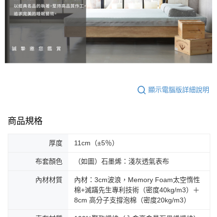
顯示電腦版詳細說明
商品規格
厚度
11cm（±5％）
布套顏色
（如圖）石墨烯：淺灰透氣表布
內材材質
內材：3cm波浪，Memory Foam太空惰性
棉+滅蹣先生專利技術（密度40kg/m3）＋
8cm 高分子支撐泡棉（密度20kg/m3）