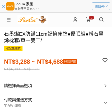
LooCa 家居
開啟APP
立刻使用官方APP
0
石墨烯EX防蹣11cm記憶床墊●優眠組●贈石墨
烯枕套/單一雙二/
宅配免運費
NT$3,288 ~ NT$4,688
爸氣好眠
NT$4,380 ~ NT$6,680
請選擇商品選項
付款與運送方式
宅配免運費