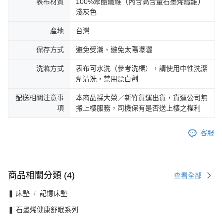
表布材質
100%聚酯纖維（內含高含量石墨烯纖維）
淺灰色
產地
台灣
保存方式
避免受潮、避免太陽曝曬
洗滌方式
表布可水洗（參考洗標），請使用中性洗潔
劑清洗，禁用漂白劑
配送相關注意事
本商品採大榮／新竹貨運出貨，貨運公司無
項
搬上樓服務，司機保有是否送上樓之權利
客服
商品相關分類 (4)
查看全部
❚ 床墊
記憶床墊
❚ 石墨烯健康舒眠系列