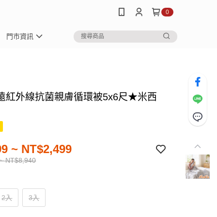
0
門市資訊
遠紅外線抗菌親膚循環被5x6尺★米西
9 ~ NT$2,499
~ NT$8,940
2入
3入