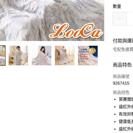
數量
付款與運
宅配免運
付款方式
商品特色
信用卡一
商品編號
9267415
信用卡分
商品特色
3 期 
萊賽爾
合作金
遠紅外
LINE Pay
華南商
有效抑
Apple Pay
上海商
健康能
國泰世
遠紅外線
街口支付
臺灣中