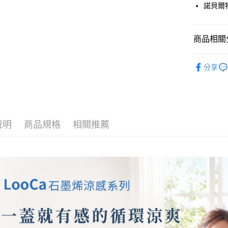
諾貝爾
匯豐（
悠遊付
聯邦商
元大商
Google Pa
商品相關分
玉山商
台新國
ATM付款
❚ 石墨烯
台灣樂
分享
❚ 被毯
運送方式
宅配
免運費
說明
商品規格
相關推薦