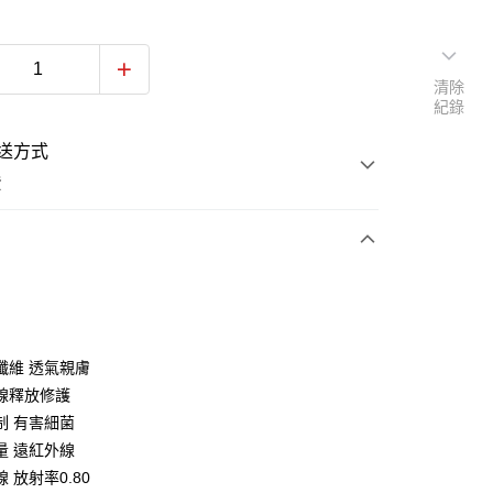
清除
紀錄
送方式
費
次付款
期付款
0 利率 每期
NT$333
21家銀行
纖維 透氣親膚
庫商業銀行
第一商業銀行
線釋放修護
業銀行
彰化商業銀行
制 有害細菌
業儲蓄銀行
台北富邦商業銀行
量 遠紅外線
華商業銀行
兆豐國際商業銀行
 放射率0.80
小企業銀行
台中商業銀行