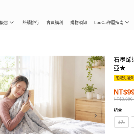
優惠
熱銷排行
會員福利
購物須知
LooCa釋壓指南
石墨烯
亞★
宅配免運費
NT$99
NT$3,980 
組合
1入