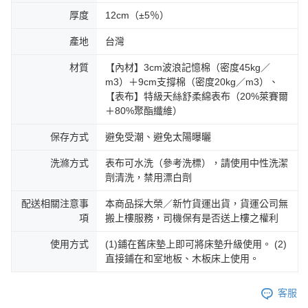
厚度
12cm（±5％）
產地
台灣
材質
【內材】3cm波浪記憶棉（密度45kg／
m3）＋9cm支撐棉（密度20kg／m3）、
【表布】特級天絲舒柔綿表布（20%萊賽爾
＋80%聚酯纖維）
保存方式
避免受潮、避免太陽曝曬
洗滌方式
表布可水洗（參考洗標），請使用中性洗潔
劑清洗，禁用漂白劑
配送相關注意事
本商品採大榮／新竹貨運出貨，貨運公司無
項
搬上樓服務，司機保有是否送上樓之權利
使用方式
(1)鋪在舊床墊上即可將床墊升級使用。 (2)
直接鋪在和室地板、木板床上使用。
客服