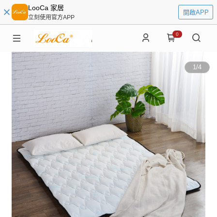
LooCa 家居
開啟APP
立刻使用官方APP
0
1
/
4