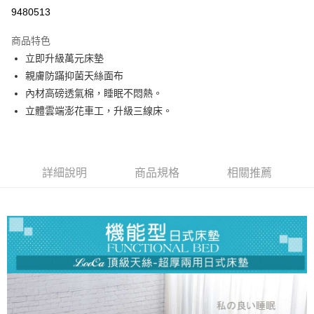
信用卡分期付款
9480513
3 期 0 利率 每期
NT$929
21家銀行
商品特色
合作金庫商業銀行
第一商業銀行
LINE Pay
立即升級萬元床墊
華南商業銀行
彰化商業銀行
親膚防蹣抑菌天絲面布
Apple Pay
上海商業儲蓄銀行
台北富邦商業銀行
國泰世華商業銀行
兆豐國際商業銀行
內材高磅透氣棉，睡眠不悶熱。
街口支付
臺灣中小企業銀行
台中商業銀行
立體雲端澎花車工，升級三線床。
匯豐（台灣）商業銀行
華泰商業銀行
悠遊付
聯邦商業銀行
遠東國際商業銀行
元大商業銀行
永豐商業銀行
Google Pay
玉山商業銀行
星展（台灣）商業銀行
詳細說明
商品規格
相關推薦
台新國際商業銀行
中國信託商業銀行
ATM付款
台灣樂天信用卡公司
運送方式
宅配
免運費