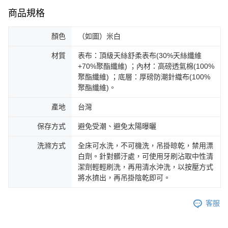
商品規格
顏色
（如圖）米白
材質
表布：頂級天絲舒柔表布(30%天絲纖維
+70%聚酯纖維) ；內材：高磅透氣棉(100%
聚酯纖維) ；底層：厚磅防潮針織布(100%
聚酯纖維)。
產地
台灣
保存方式
避免受潮、避免太陽曝曬
洗滌方式
全床可水洗，不可機洗，吊掛晾乾，禁用漂
白劑。針對髒汙處，可使用牙刷沾取中性清
潔劑輕輕刷洗，再用清水沖洗，以按壓方式
將水擠出，再吊掛陰乾即可。
客服